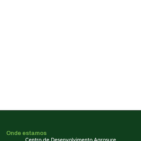
CIDADE
MENSAGEM
Solicitar orçamento
Onde estamos
Centro de Desenvolvimento Agrosure