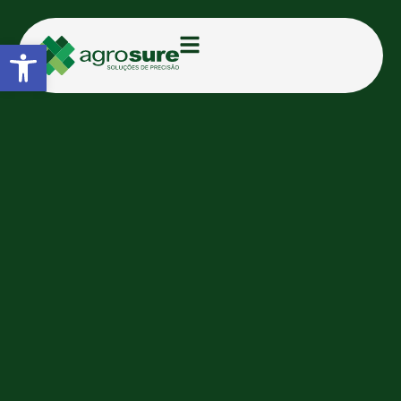
Abrir a barra de ferramentas
›
Categoria:
EAVision
Drones de Pulverização
Drone J150
O J150 entrega pulverização uniforme de cima até 
verso da folha, mesmo em culturas densas.
Faça seu orçamento