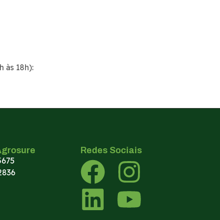
 às 18h):
Agrosure
Redes Sociais
5675
2836