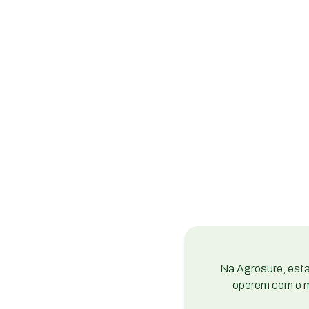
Na Agrosure, est
operem com o m