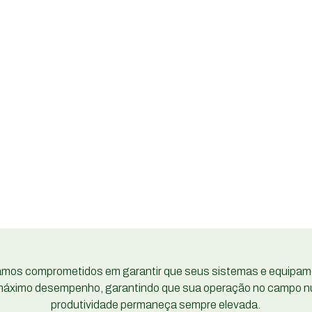
Plano de Acompanhamento
Mensal
Nossa oferta exclusiva de Plano de
Acompanhamento Mensal proporciona
visitas regulares ou sob demanda,
juntamente com benefícios adicionais,
garantindo que você tenha suporte
contínuo e acesso a descontos
exclusivos.
amos comprometidos em garantir que seus sistemas e equipam
áximo desempenho, garantindo que sua operação no campo n
produtividade permaneça sempre elevada.