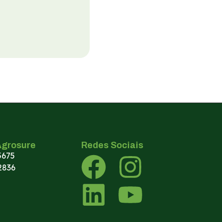
Agrosure
Redes Sociais
5675
2836