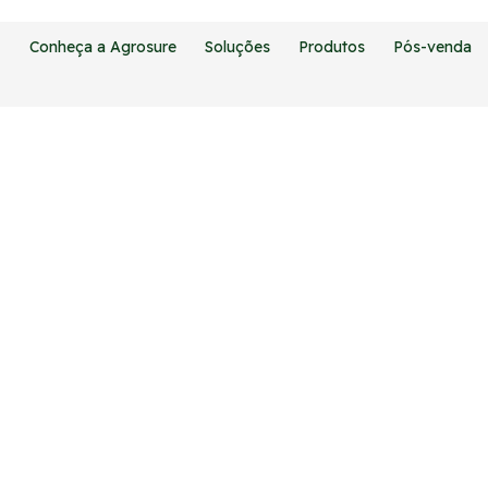
Conheça a Agrosure
Soluções
Produtos
Pós-venda
 à sua maneira
idade de uso vinculados a