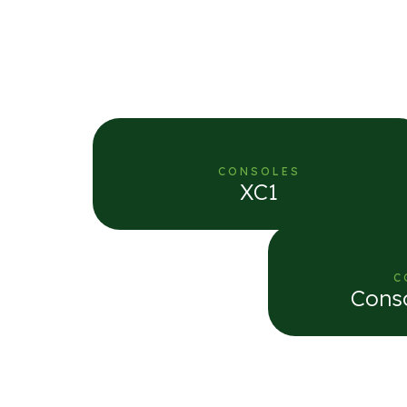
CONSOLES
XC1
C
Conso