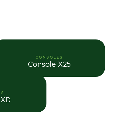
CONSOLES
Console X25
ES
 XD