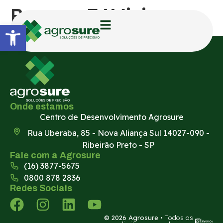
Banner EAVision
Abrir a barra de ferramentas
Onde estamos
Centro de Desenvolvimento Agrosure
Rua Uberaba, 85 - Nova Aliança Sul 14027-090 -
Ribeirão Preto - SP
Fale com a Agrosure
(16) 3877-5675
0800 878 2836
Redes Sociais
© 2026 Agrosure
• Todos os