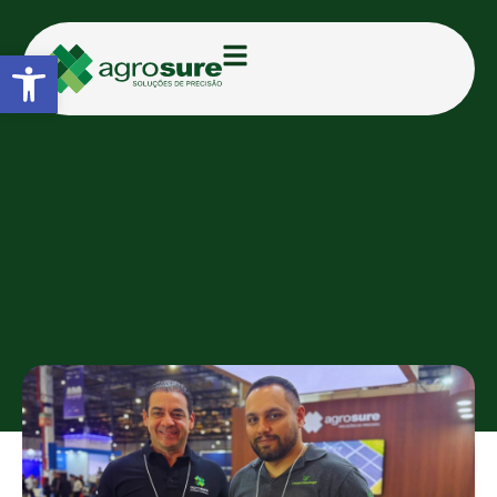
Abrir a barra de ferramentas
CATEGORIAS:
FEIRAS E EVENTOS
Robustez, tecnologia e pós-
venda: os pilares para quem
aplica milhares de hectares
AGROSURE
26/06/2026
17:03