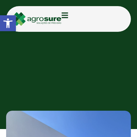
Abrir a barra de ferramentas
CATEGORIAS:
FEIRAS E EVENTOS
Show Rural Coopavel:
Primeiro dia recebe mais de 55
Mil visitantes com destaque as
soluções Agrosure
TAMIRIS D.
10/02/2025
22:07