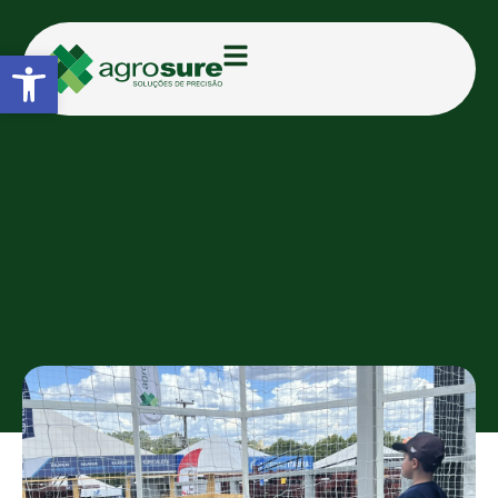
Abrir a barra de ferramentas
CATEGORIAS:
FEIRAS E EVENTOS
Novas gerações no Agro:
Crianças se encantam com
Drones da Agrosure
TAMIRIS D.
12/02/2025
21:15