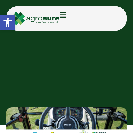
Abrir a barra de ferramentas
CATEGORIAS:
FEIRAS E EVENTOS
Agrosure marca presença nas
maiores feiras do agro em
maio com parcerias
estratégicas
TAMIRIS D.
16/05/2025
15:46