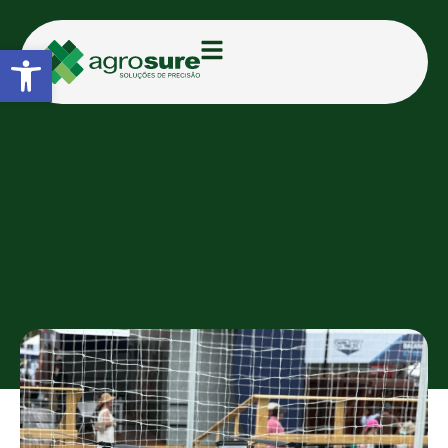
Abrir a barra de ferramentas
CATEGORIAS:
FEIRAS E EVENTOS
Agrosure brilha no Show Rural
Coopavel 2025 com destaque
para drones de pulverização
TAMIRIS D.
18/02/2025
16:11