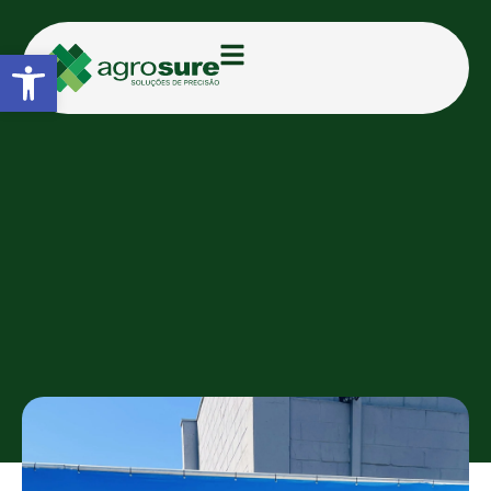
Abrir a barra de ferramentas
CATEGORIAS:
FEIRAS E EVENTOS
3º Feirão Oimasa reúne mais
de 180 pessoas em encontro
de tecnologia e oportunidades
no campo
TAMIRIS D.
14/04/2025
08:55