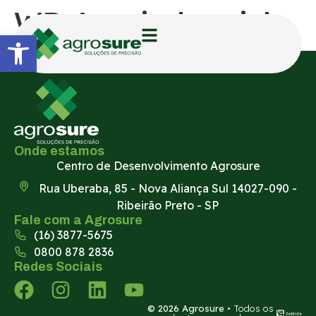
WD Agroindustrial
Abrir a barra de ferramentas
Onde estamos
Centro de Desenvolvimento Agrosure
Rua Uberaba, 85 - Nova Aliança Sul 14027-090 -
Ribeirão Preto - SP
Fale com a Agrosure
(16) 3877-5675
0800 878 2836
Redes Sociais
© 2026 Agrosure
• Todos os