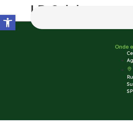
LD Celulose
Abrir a barra de ferramentas
Onde 
Ce
Ag
Ru
Su
SP