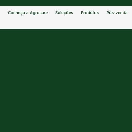
Conheça a Agrosure
Soluções
Produtos
Pós-venda
CATEGORIAS:
BLOG
cisão no monitoramento de r