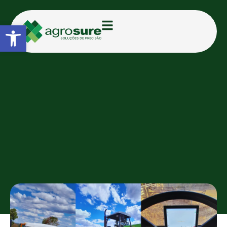
Abrir a barra de ferramentas
CATEGORIAS:
BLOG
Value Line Topcon segue
conquistando o campo com
novas instalações em GO e
MG
TAMIRIS D.
24/06/2025
10:45