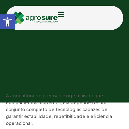
Abrir a barra de ferramentas
CATEGORIAS:
BLOG
StarPoint Pro: sinal confiável
para alta performance
AGROSURE
18/03/2026
16:36
A agricultura de precisão exige mais do que
equipamentos modernos, ela depende de um
conjunto completo de tecnologias capazes de
garantir estabilidade, repetibilidade e eficiência
operacional.