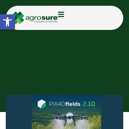
Abrir a barra de ferramentas
CATEGORIAS:
BLOG
PIX4Dfields agora é
compatível com drones
agrícolas TopXGun
AGROSURE
13/08/2025
10:23