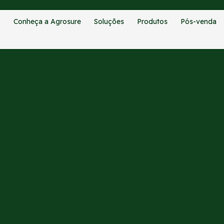
Conheça a Agrosure
Soluções
Produtos
Pós-venda
CATEGORIAS:
BLOG
 fazem diferença: Agrosure e
dução do uso de copos plásti