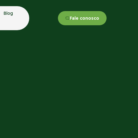
Blog
Fale conosco
 Topcon incentivam
cos