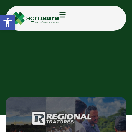
Abrir a barra de ferramentas
CATEGORIAS:
BLOG
Parceria entre Agrosure e
Regional Tratores inicia com
sucesso
TAMIRIS D.
30/01/2025
11:50