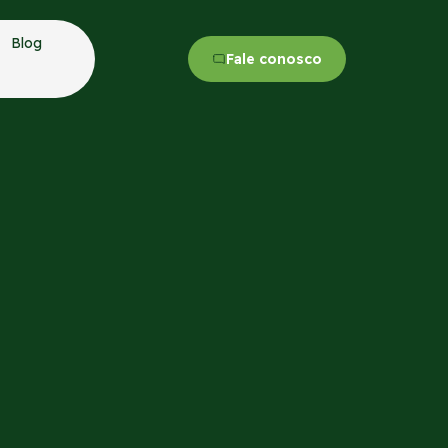
Blog
Fale conosco
iloto aeroagrícola