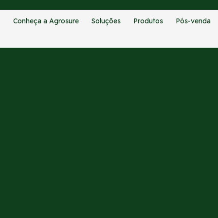
Conheça a Agrosure
Soluções
Produtos
Pós-venda
CATEGORIAS:
BLOG
articipa de curso prático de p