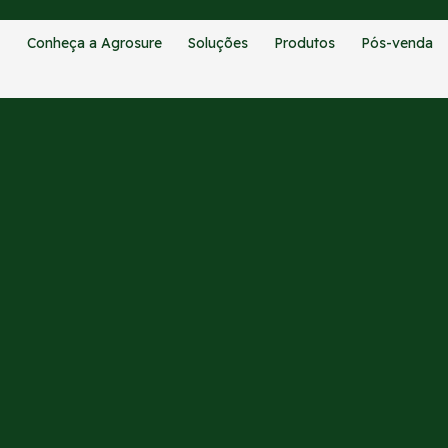
Conheça a Agrosure
Soluções
Produtos
Pós-venda
CATEGORIAS:
BLOG
 nutrição bovina: Menos meta