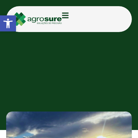
Abrir a barra de ferramentas
CATEGORIAS:
BLOG
Agrosure realiza instalação do
sistema de monitoramento de
produtividade YieldTrakk da
Topcon
AGROSURE
13/02/2026
09:40