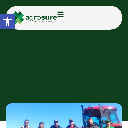
Abrir a barra de ferramentas
CATEGORIAS:
BLOG
Agrosure realiza instalação do
piloto automático NX610 em
Goioerê (PR) por meio da
parceria com a Agricase
AGROSURE
26/06/2026
17:07