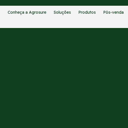
Conheça a Agrosure
Soluções
Produtos
Pós-venda
CATEGORIAS:
BLOG
a entrega técnica Topcon em 