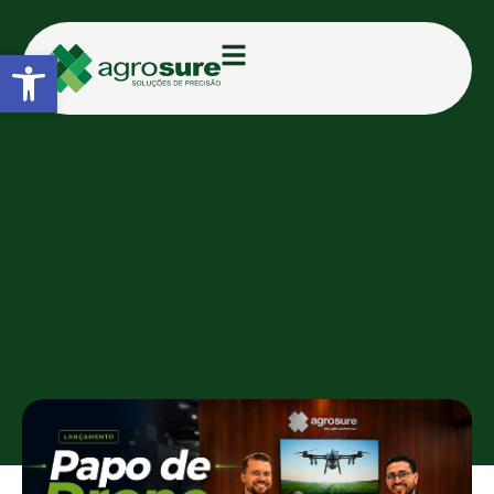
Abrir a barra de ferramentas
CATEGORIAS:
BLOG
Agrosure estreia websérie
“Papo de Drone” e leva
conteúdo técnico sobre
drones agrícolas ao TikTok
AGROSURE
23/06/2026
08:42