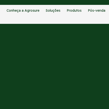
Conheça a Agrosure
Soluções
Produtos
Pós-venda
CATEGORIAS:
BLOG
pcon levam agricultura de pr