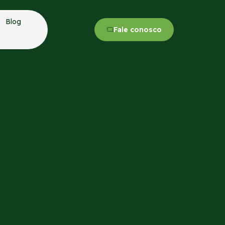
Blog
Fale conosco
ecisão ao café