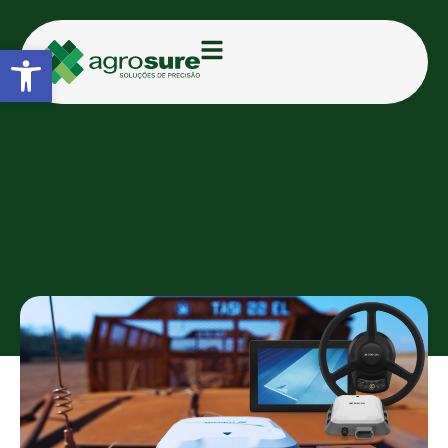
Abrir a barra de ferramentas
CATEGORIAS:
BLOG
Agrosure apresenta o “Value
Line”
TAMIRIS D.
27/11/2024
15:48