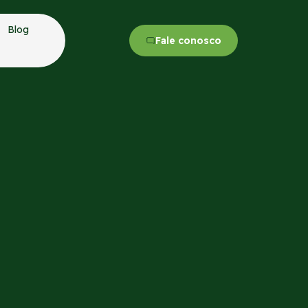
Blog
Fale conosco
esperdício de ração e
o gado