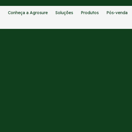
Conheça a Agrosure
Soluções
Produtos
Pós-venda
CATEGORIAS:
BLOG
 FEED: tecnologia que reduz d
te precisão na alimentação d