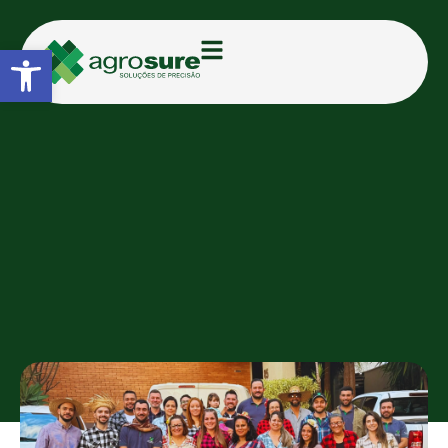
Abrir a barra de ferramentas
CATEGORIAS:
BLOG
2º Vem pro Arraiá da
Agrosure: um momento pra
celebrar nossa equipe de
milhões!
AGROSURE
01/07/2025
09:07